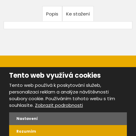
Popis
Ke stažení
Tento web využívá cookies
Tento web používá k poskytování služeb,
personalizaci reklam a analýze návštěvnosti
Mapa stránek
|
Bezpečnost a ochrana osobních údajů
|
soubory cookie. Používáním tohoto webu s tím
Podmínky použití
souhlasíte.
Zobrazit podrobnosti
Provozovatel portálu ŠROTY.cz je
www.ebrana.cz
Nastavení
VYROBILA
Rozumím