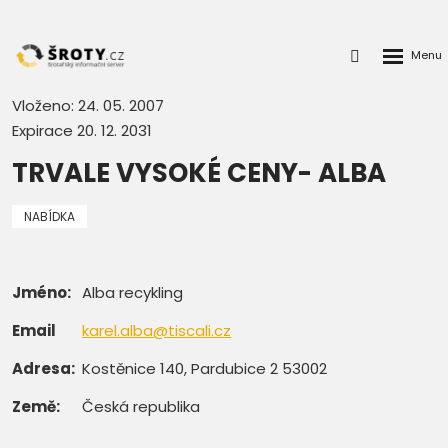
Rozbalen
Přihlášení
menu
do
klienstké
Vloženo: 24. 05. 2007
zóny
Expirace 20. 12. 2031
TRVALE VYSOKÉ CENY- ALBA
NABÍDKA
Jméno:
Alba recykling
Email
karel.alba@tiscali.cz
Adresa:
Kostěnice 140, Pardubice 2 53002
Země:
Česká republika