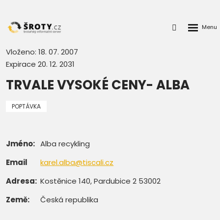
Rozbalen
Přihlášení
menu
do
klienstké
Vloženo: 18. 07. 2007
zóny
Expirace 20. 12. 2031
TRVALE VYSOKÉ CENY- ALBA
POPTÁVKA
Jméno:
Alba recykling
Email
karel.alba@tiscali.cz
Adresa:
Kostěnice 140, Pardubice 2 53002
Země:
Česká republika