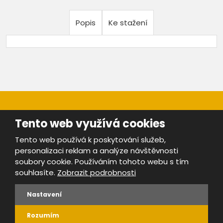
Popis
Ke stažení
Tento web využívá cookies
Tento web používá k poskytování služeb,
personalizaci reklam a analýze návštěvnosti
Mapa stránek
|
Bezpečnost a ochrana osobních údajů
|
soubory cookie. Používáním tohoto webu s tím
Podmínky použití
souhlasíte.
Zobrazit podrobnosti
Provozovatel portálu ŠROTY.cz je
www.ebrana.cz
Nastavení
VYROBILA
Rozumím