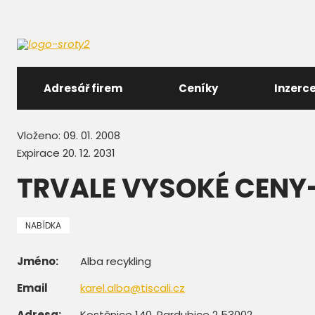
Adresář firem
Ceníky
Inzerc
Vloženo: 09. 01. 2008
Expirace 20. 12. 2031
TRVALE VYSOKÉ CENY
NABÍDKA
Jméno:
Alba recykling
Email
karel.alba@tiscali.cz
Adresa:
Kostěnice 140, Pardubice 2 53002