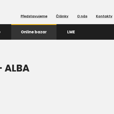
Představujeme
Články
O nás
Kontakty
e
Online bazar
LME
- ALBA