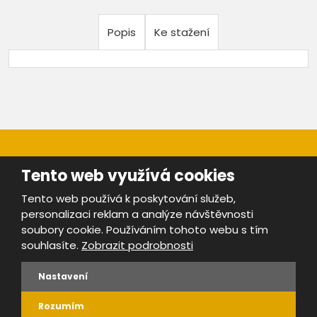
Popis
Ke stažení
Tento web využívá cookies
Tento web používá k poskytování služeb,
personalizaci reklam a analýze návštěvnosti
Mapa stránek
|
Bezpečnost a ochrana osobních údajů
|
soubory cookie. Používáním tohoto webu s tím
Podmínky použití
souhlasíte.
Zobrazit podrobnosti
Provozovatel portálu ŠROTY.cz je
www.ebrana.cz
Nastavení
VYROBILA
Rozumím