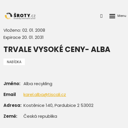
Rozbalen
Přihlášení
menu
do
klienstké
Vloženo: 02. 01. 2008
zóny
Expirace 20. 01. 2031
TRVALE VYSOKÉ CENY- ALBA
NABÍDKA
Jméno:
Alba recykling
Email
karel.alba@tiscali.cz
Adresa:
Kostěnice 140, Pardubice 2 53002
Země:
Česká republika