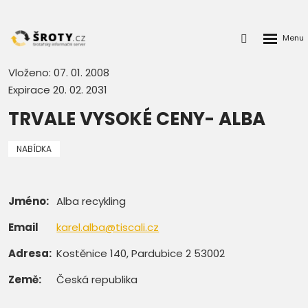
Rozbalen
Přihlášení
menu
do
klienstké
Vloženo: 07. 01. 2008
zóny
Expirace 20. 02. 2031
TRVALE VYSOKÉ CENY- ALBA
NABÍDKA
Jméno:
Alba recykling
Email
karel.alba@tiscali.cz
Adresa:
Kostěnice 140, Pardubice 2 53002
Země:
Česká republika