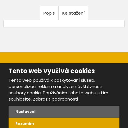
Popis
Ke stažení
Tento web využívá cookies
Tento web používá k poskytování služeb,
personalizaci reklam a analýze návštěvnosti
Mapa stránek
|
Bezpečnost a ochrana osobních údajů
|
soubory cookie. Používáním tohoto webu s tím
Podmínky použití
souhlasíte.
Zobrazit podrobnosti
Provozovatel portálu ŠROTY.cz je
www.ebrana.cz
Nastavení
VYROBILA
Rozumím