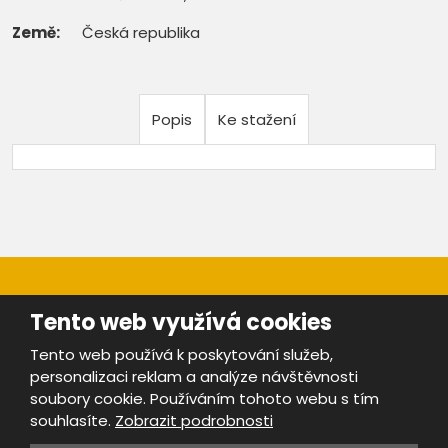
Země:
Česká republika
Popis
Ke stažení
Tento web využívá cookies
Tento web používá k poskytování služeb,
personalizaci reklam a analýze návštěvnosti
Mapa stránek
|
Bezpečnost a ochrana osobních údajů
|
soubory cookie. Používáním tohoto webu s tím
Podmínky použití
souhlasíte.
Zobrazit podrobnosti
Provozovatel portálu ŠROTY.cz je
www.ebrana.cz