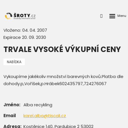
Rozbalen
Přihlášení
menu
do
klienstké
Vloženo: 04. 04. 2007
zóny
Expirace 20. 09. 2030
TRVALE VYSOKÉ VÝKUPNÍ CENY
NABÍDKA
Vykoupíme jakékoliv množství barevných kovů.Platba dle
dohody.p,Voříšek,p.Hrábek602435797,724276067
Jméno:
Alba recykling
Email
karel.alba@tiscali.cz
Adresa:
Kostěnice 140, Pardubice 2 53002