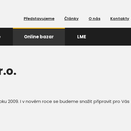
Představujeme
Články
O nás
Kontakty
e
Online bazar
LME
.o.
ku 2009. I v novém roce se budeme snažit připravit pro Vás t