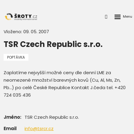
Rozbalen
Přihlášení
menu
do
klienstké
Vloženo: 09. 05. 2007
zóny
TSR Czech Republic s.r.o.
POPTÁVKA
Zaplatíme nejvyšší možné ceny dle denní LME za
neomezené množství barevných kovů (Cu, Al, Ms, Zn,
Pb...) po celé České Republice Kontakt J.čeda tel. +420
724 035 436
Jméno:
TSR Czech Republic s.r.o.
Email
info@tsrcr.cz