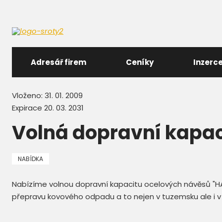
Adresář firem
Ceníky
Inzerc
Vloženo: 31. 01. 2009
Expirace 20. 03. 2031
Volná dopravní kapac
NABÍDKA
Nabízíme volnou dopravní kapacitu ocelových návěsů "
přepravu kovového odpadu a to nejen v tuzemsku ale i v za