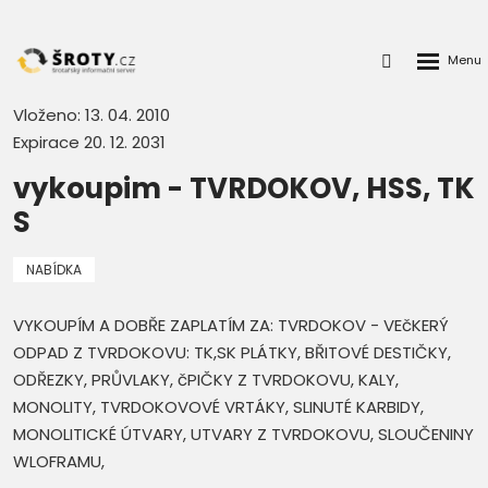
Rozbalen
Přihlášení
menu
do
klienstké
Vloženo: 13. 04. 2010
zóny
Expirace 20. 12. 2031
vykoupim - TVRDOKOV, HSS, TK
S
NABÍDKA
VYKOUPÍM A DOBŘE ZAPLATÍM ZA: TVRDOKOV - VEčKERÝ
ODPAD Z TVRDOKOVU: TK,SK PLÁTKY, BŘITOVÉ DESTIČKY,
ODŘEZKY, PRŮVLAKY, čPIČKY Z TVRDOKOVU, KALY,
MONOLITY, TVRDOKOVOVÉ VRTÁKY, SLINUTÉ KARBIDY,
MONOLITICKÉ ÚTVARY, UTVARY Z TVRDOKOVU, SLOUČENINY
WLOFRAMU,