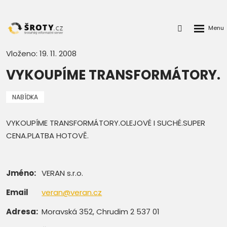
Rozbalen
Přihlášení
menu
do
klienstké
Vloženo: 19. 11. 2008
zóny
VYKOUPÍME TRANSFORMÁTORY.
NABÍDKA
VYKOUPÍME TRANSFORMÁTORY.OLEJOVÉ I SUCHÉ.SUPER
CENA.PLATBA HOTOVĚ.
Jméno:
VERAN s.r.o.
Email
veran@veran.cz
Adresa:
Moravská 352, Chrudim 2 537 01