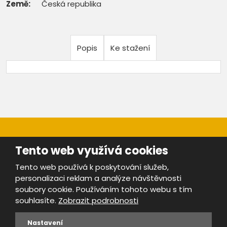
Země:
Česká republika
Popis
Ke stažení
Tento web využívá cookies
Tento web používá k poskytování služeb,
personalizaci reklam a analýze návštěvnosti
Mapa stránek
|
Bezpečnost a ochrana osobních údajů
|
soubory cookie. Používáním tohoto webu s tím
Podmínky použití
souhlasíte.
Zobrazit podrobnosti
Provozovatel portálu ŠROTY.cz je
www.ebrana.cz
Nastavení
VYROBILA