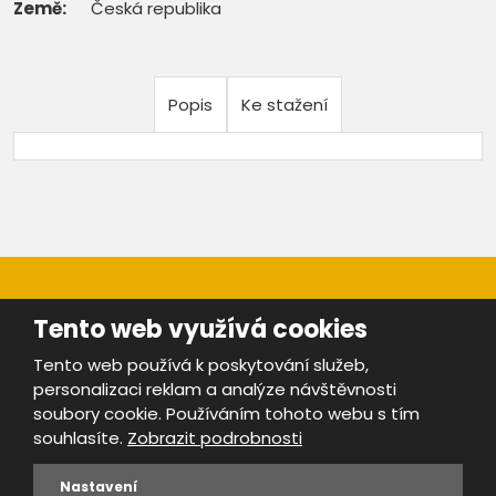
Země:
Česká republika
Popis
Ke stažení
Tento web využívá cookies
Tento web používá k poskytování služeb,
personalizaci reklam a analýze návštěvnosti
Mapa stránek
|
Bezpečnost a ochrana osobních údajů
|
soubory cookie. Používáním tohoto webu s tím
Podmínky použití
souhlasíte.
Zobrazit podrobnosti
Provozovatel portálu ŠROTY.cz je
www.ebrana.cz
Nastavení
VYROBILA