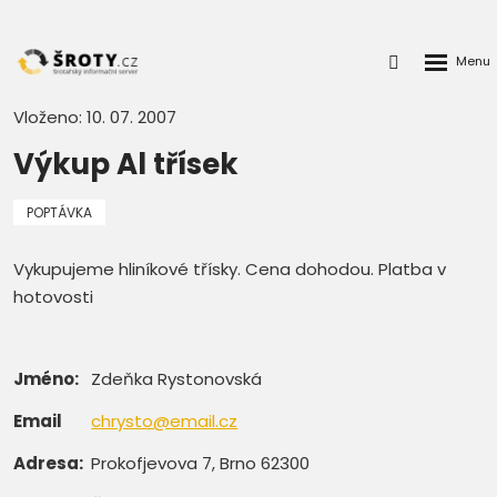
Rozbalen
Přihlášení
menu
do
klienstké
Vloženo: 10. 07. 2007
zóny
Výkup Al třísek
POPTÁVKA
Vykupujeme hliníkové třísky. Cena dohodou. Platba v
hotovosti
Jméno:
Zdeňka Rystonovská
Email
chrysto@email.cz
Adresa:
Prokofjevova 7, Brno 62300