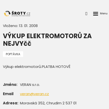
Rozbalen
Přihlášení
menu
do
klienstké
Vloženo: 13. 01. 2008
zóny
VÝKUP ELEKTROMOTORŮ ZA
NEJVYčč
POPTÁVKA
Výkup elektromotorů.PLATBA HOTOVĚ
Jméno:
VERAN s.r.o.
Email
veran@veran.cz
Adresa:
Moravská 352, Chrudim 2 537 01