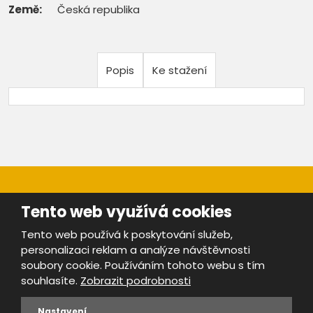
Země:
Česká republika
Popis
Ke stažení
Tento web využívá cookies
Tento web používá k poskytování služeb,
personalizaci reklam a analýze návštěvnosti
Mapa stránek
|
Bezpečnost a ochrana osobních údajů
|
soubory cookie. Používáním tohoto webu s tím
Podmínky použití
souhlasíte.
Zobrazit podrobnosti
Provozovatel portálu ŠROTY.cz je
www.ebrana.cz
Nastavení
VYROBILA