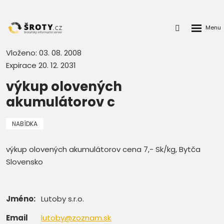
Rozbalen
Přihlášení
menu
do
klienstké
Vloženo: 03. 08. 2008
zóny
Expirace 20. 12. 2031
výkup olovených
akumulátorov c
NABÍDKA
výkup olovených akumulátorov cena 7,- Sk/kg, Bytča
Slovensko
Jméno:
Lutoby s.r.o.
Email
lutoby@zoznam.sk