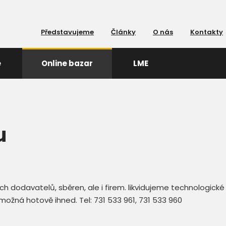
Představujeme
Články
O nás
Kontakty
e
Online bazar
LME
u
 dodavatelů, sběren, ale i firem. likvidujeme technologické 
ožná hotově ihned. Tel: 731 533 961, 731 533 960