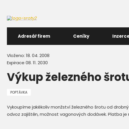
Adresář firem
Ceníky
Inzerc
Vloženo: 18. 04. 2008
Expirace 08. 11. 2030
Výkup železného šrot
POPTÁVKA
Vykoupíme jakékoliv monžství železného šrotu od drobných
odvoz zajištěn, možnost vagonových dodávek. Platba je m