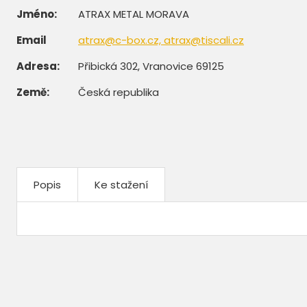
Jméno:
ATRAX METAL MORAVA
Email
atrax@c-box.cz, atrax@tiscali.cz
Adresa:
Přibická 302, Vranovice 69125
Země:
Česká republika
Popis
Ke stažení