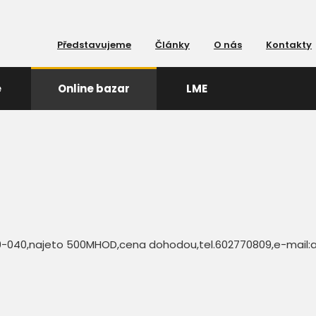
Představujeme
Články
O nás
Kontakty
e
Online bazar
LME
D 9-040,najeto 500MHOD,cena dohodou,tel.602770809,e-mail: