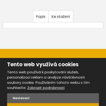
Popis
Ke stažení
Tento web využívá cookies
Tento web používá k poskytování služeb,
personalizaci reklam a analýze návštěvnosti
Mapa stránek
|
Bezpečnost a ochrana osobních údajů
|
soubory cookie. Používáním tohoto webu s tím
Podmínky použití
souhlasíte.
Zobrazit podrobnosti
Provozovatel portálu ŠROTY.cz je
www.ebrana.cz
Nastavení
VYROBILA