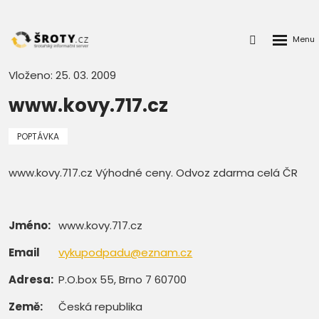
Rozbalen
Přihlášení
menu
do
klienstké
Vloženo: 25. 03. 2009
zóny
www.kovy.717.cz
POPTÁVKA
www.kovy.717.cz Výhodné ceny. Odvoz zdarma celá ČR
Jméno:
www.kovy.717.cz
Email
vykupodpadu@eznam.cz
Adresa:
P.O.box 55, Brno 7 60700
Země:
Česká republika